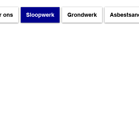
r ons
Sloopwerk
Grondwerk
Asbestsan