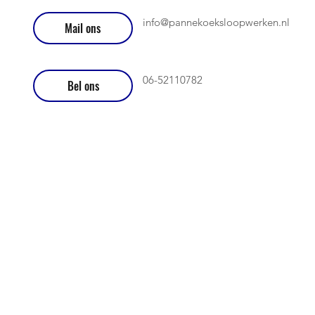
info@pannekoeksloopwerken.nl
Mail ons
06-52110782
Bel ons
dige links:
atures
r ons sloopbedrijf
opwerk
ndwerk
estsanering