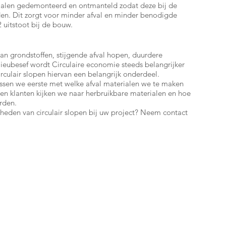
ialen gedemonteerd en ontmanteld zodat deze bij de
n. Dit zorgt voor minder afval en minder benodigde
 uitstoot bij de bouw.
an grondstoffen, stijgende afval hopen, duurdere
lieubesef wordt Circulaire economie steeds belangrijker
irculair slopen hiervan een belangrijk onderdeel.
rissen we eerste met welke afval materialen we te maken
en klanten kijken we naar herbruikbare materialen en hoe
rden.
eden van circulair slopen bij uw project? Neem contact