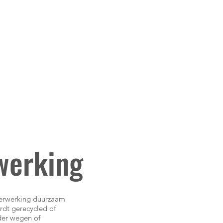
werking
 verwerking duurzaam
ordt gerecycled of
der wegen of