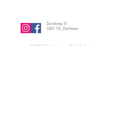
Zandweg 31
3201 TA, Zierikzee
© 2021
Website
door:
Piek Marketing
Handige links:
Betonboren
Grondwerk Zeeland
Stratenmaker Zeeland
Grondwerk
Vloer Verwijderen